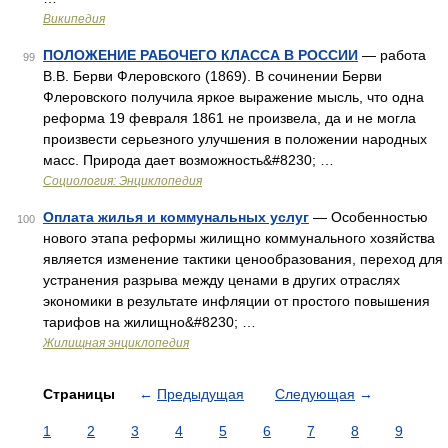
Википедия
ПОЛОЖЕНИЕ РАБОЧЕГО КЛАССА В РОССИИ
— работа
99
В.В. Берви Флеровского (1869). В сочинении Берви
Флеровского получила яркое выражение мысль, что одна
реформа 19 февраля 1861 не произвела, да и не могла
произвести серьезного улучшения в положении народных
масс. Природа дает возможность&#8230; …
Социология: Энциклопедия
Оплата жилья и коммунальных услуг
— Особенностью
100
нового этапа реформы жилищно коммунального хозяйства
является изменение тактики ценообразования, переход для
устранения разрыва между ценами в других отраслях
экономики в результате инфляции от простого повышения
тарифов на жилищно&#8230; …
Жилищная энциклопедия
Страницы
←
Предыдущая
Следующая
→
1
2
3
4
5
6
7
8
9