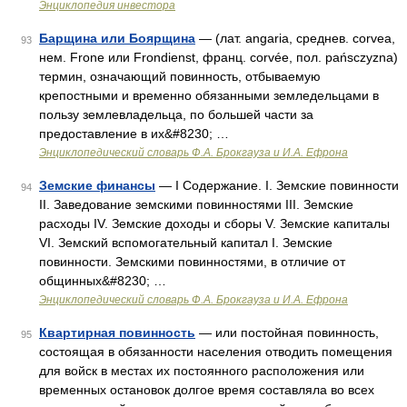
Энциклопедия инвестора
Барщина или Боярщина
— (лат. angaria, среднев. corvea,
93
нем. Frone или Frondienst, франц. corvée, пол. pańsczyzna)
термин, означающий повинность, отбываемую
крепостными и временно обязанными земледельцами в
пользу землевладельца, по большей части за
предоставление в их&#8230; …
Энциклопедический словарь Ф.А. Брокгауза и И.А. Ефрона
Земские финансы
— I Содержание. I. Земские повинности
94
II. Заведование земскими повинностями III. Земские
расходы IV. Земские доходы и сборы V. Земские капиталы
VI. Земский вспомогательный капитал I. Земские
повинности. Земскими повинностями, в отличие от
общинных&#8230; …
Энциклопедический словарь Ф.А. Брокгауза и И.А. Ефрона
Квартирная повинность
— или постойная повинность,
95
состоящая в обязанности населения отводить помещения
для войск в местах их постоянного расположения или
временных остановок долгое время составляла во всех