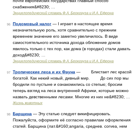
почти европейских государствах главный способ
снабжения&#8230; …
Энциклопедический словарь Ф.А. Брокгауза и И.А. Ефрона
Подомовый налог
— I играет в настоящее время
96
незначительную роль, хотя сравнительно с прежним
временем значение его заметно увеличилось. В виде
самостоятельного источника дохода обложение домов
явилось только с тех пор, как дома (в городах) стали давать
доход&#8230; …
Энциклопедический словарь Ф.А. Брокгауза и И.А. Ефрона
Тропические леса и их Фауна
— Блистает лес красой
97
богатой. Как некий новый, дивный мир. До сих пор мы
бродили по пустыне и ознакомились со степью; бросим
теперь взгляд на леса внутренней Африки, которые можно
назвать девственными лесами. Многие из них не&#8230; …
Жизнь животных
Барщина
— Эту статью следует викифицировать.
98
Пожалуйста, оформите её согласно правилам оформления
статей. Барщина (лат.&#160;angaria, среднев. corvea, нем
…